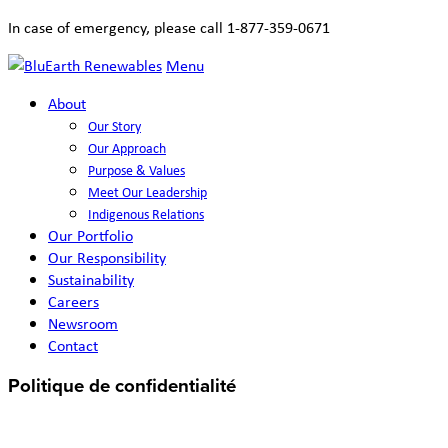
In case of emergency, please call 1-877-359-0671
Menu
About
Our Story
Our Approach
Purpose & Values
Meet Our Leadership
Indigenous Relations
Our Portfolio
Our Responsibility
Sustainability
Careers
Newsroom
Contact
Politique de confidentialité